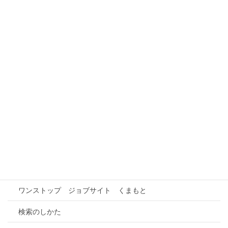
担当部署：本社 総務課 【業種】：卸売業、小売業
【職種】：サービス（保安整備等）
社員寮の有無：×
LINK：
http://ni-kumamoto.nissan-dealer.jp/
本事業の概要
事業所情報検索
インターンシップ先検索
事業所との連携
進路研究
ワンストップ ジョブサイト くまもと
検索のしかた