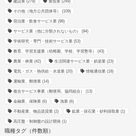
建設業
(279)
製造業
(249)
その他（地方公共団体等）
(109)
宿泊業・飲食サービス業
(98)
サービス業（他に分類されないもの）
(94)
学術研究・専門・技術サービス業
(53)
教育、学習支援業（幼稚園、学校、学習塾等）
(43)
農業・林業
(42)
生活関連サービス業・娯楽業
(23)
電気・ガス・熱供給・水道業
(20)
情報通信業
(18)
運輸業、郵便業
(14)
複合サービス事業（郵便局、協同組合）
(13)
金融業、保険業
(6)
漁業
(6)
不動産業、物品賃貸業
(2)
鉱業・採石業・砂利採取業
(1)
高圧盤・制御盤の設計開発
(1)
職種タグ（件数順）