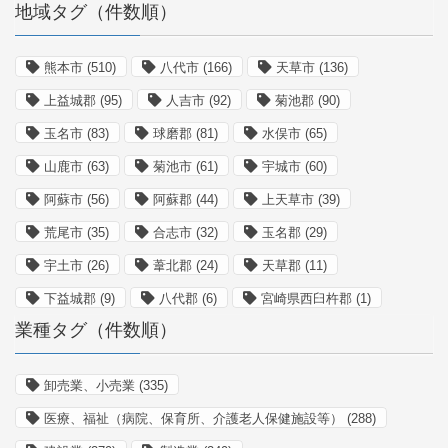
地域タグ（件数順）
熊本市
(510)
八代市
(166)
天草市
(136)
上益城郡
(95)
人吉市
(92)
菊池郡
(90)
玉名市
(83)
球磨郡
(81)
水俣市
(65)
山鹿市
(63)
菊池市
(61)
宇城市
(60)
阿蘇市
(56)
阿蘇郡
(44)
上天草市
(39)
荒尾市
(35)
合志市
(32)
玉名郡
(29)
宇土市
(26)
葦北郡
(24)
天草郡
(11)
下益城郡
(9)
八代郡
(6)
宮崎県西臼杵郡
(1)
業種タグ（件数順）
卸売業、小売業
(335)
医療、福祉（病院、保育所、介護老人保健施設等）
(288)