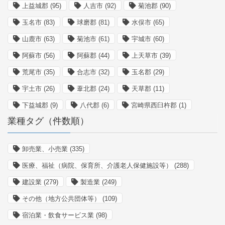
上益城郡
(95)
人吉市
(92)
菊池郡
(90)
玉名市
(83)
球磨郡
(81)
水俣市
(65)
山鹿市
(63)
菊池市
(61)
宇城市
(60)
阿蘇市
(56)
阿蘇郡
(44)
上天草市
(39)
荒尾市
(35)
合志市
(32)
玉名郡
(29)
宇土市
(26)
葦北郡
(24)
天草郡
(11)
下益城郡
(9)
八代郡
(6)
宮崎県西臼杵郡
(1)
業種タグ（件数順）
卸売業、小売業
(335)
医療、福祉（病院、保育所、介護老人保健施設等）
(288)
建設業
(279)
製造業
(249)
その他（地方公共団体等）
(109)
宿泊業・飲食サービス業
(98)