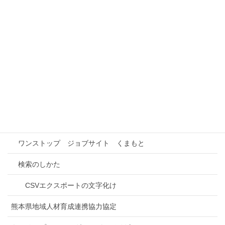
（株）一畳屋
本事業の概要
事業所情報検索
インターンシップ先検索
事業所との連携
進路研究
ワンストップ ジョブサイト くまもと
検索のしかた
CSVエクスポートの文字化け
熊本県地域人材育成連携協力協定