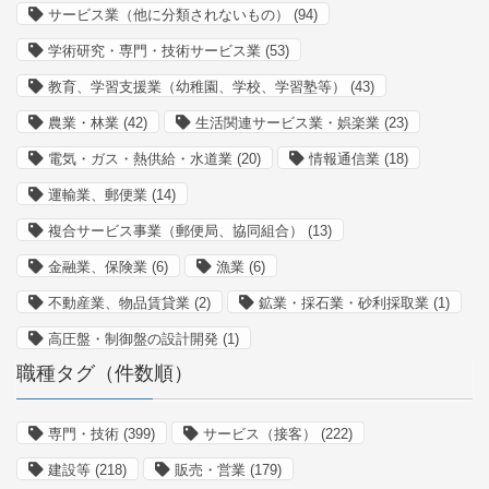
サービス業（他に分類されないもの）
(94)
学術研究・専門・技術サービス業
(53)
教育、学習支援業（幼稚園、学校、学習塾等）
(43)
農業・林業
(42)
生活関連サービス業・娯楽業
(23)
電気・ガス・熱供給・水道業
(20)
情報通信業
(18)
運輸業、郵便業
(14)
複合サービス事業（郵便局、協同組合）
(13)
金融業、保険業
(6)
漁業
(6)
不動産業、物品賃貸業
(2)
鉱業・採石業・砂利採取業
(1)
高圧盤・制御盤の設計開発
(1)
職種タグ（件数順）
専門・技術
(399)
サービス（接客）
(222)
建設等
(218)
販売・営業
(179)