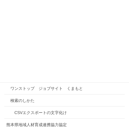
（有）城南金属工業
本事業の概要
事業所情報検索
インターンシップ先検索
事業所との連携
進路研究
ワンストップ ジョブサイト くまもと
検索のしかた
CSVエクスポートの文字化け
熊本県地域人材育成連携協力協定