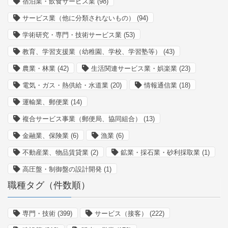
宿泊業・飲食サービス業
(98)
サービス業（他に分類されないもの）
(94)
学術研究・専門・技術サービス業
(53)
教育、学習支援業（幼稚園、学校、学習塾等）
(43)
農業・林業
(42)
生活関連サービス業・娯楽業
(23)
電気・ガス・熱供給・水道業
(20)
情報通信業
(18)
運輸業、郵便業
(14)
複合サービス事業（郵便局、協同組合）
(13)
金融業、保険業
(6)
漁業
(6)
不動産業、物品賃貸業
(2)
鉱業・採石業・砂利採取業
(1)
高圧盤・制御盤の設計開発
(1)
職種タグ（件数順）
専門・技術
(399)
サービス（接客）
(222)