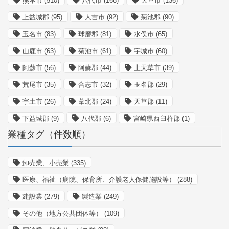
熊本市
(510)
八代市
(166)
天草市
(136)
上益城郡
(95)
人吉市
(92)
菊池郡
(90)
玉名市
(83)
球磨郡
(81)
水俣市
(65)
山鹿市
(63)
菊池市
(61)
宇城市
(60)
阿蘇市
(56)
阿蘇郡
(44)
上天草市
(39)
荒尾市
(35)
合志市
(32)
玉名郡
(29)
宇土市
(26)
葦北郡
(24)
天草郡
(11)
下益城郡
(9)
八代郡
(6)
宮崎県西臼杵郡
(1)
業種タグ（件数順）
卸売業、小売業
(335)
医療、福祉（病院、保育所、介護老人保健施設等）
(288)
建設業
(279)
製造業
(249)
その他（地方公共団体等）
(109)