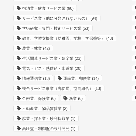
宿泊業・飲食サービス業
(98)
サービス業（他に分類されないもの）
(94)
学術研究・専門・技術サービス業
(53)
教育、学習支援業（幼稚園、学校、学習塾等）
(43)
農業・林業
(42)
生活関連サービス業・娯楽業
(23)
電気・ガス・熱供給・水道業
(20)
情報通信業
(18)
運輸業、郵便業
(14)
複合サービス事業（郵便局、協同組合）
(13)
金融業、保険業
(6)
漁業
(6)
不動産業、物品賃貸業
(2)
鉱業・採石業・砂利採取業
(1)
高圧盤・制御盤の設計開発
(1)