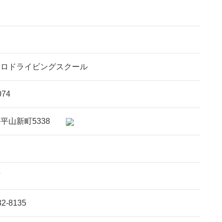
シロドライビングスクール
074
市平山新町5338
市
32-8135