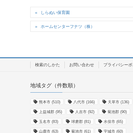
しらぬい保育園
ホームセンターフナツ（株）
検索のしかた
お問い合わせ
プライバシーポ
地域タグ（件数順）
熊本市
(510)
八代市
(166)
天草市
(136)
上益城郡
(95)
人吉市
(92)
菊池郡
(90)
玉名市
(83)
球磨郡
(81)
水俣市
(65)
山鹿市
(63)
菊池市
(61)
宇城市
(60)