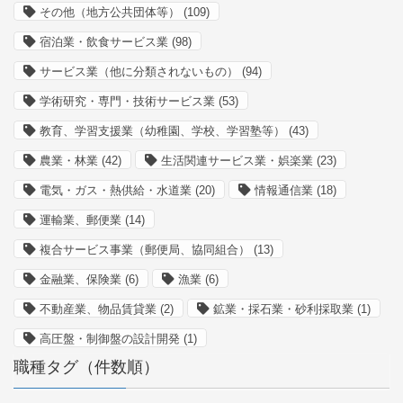
その他（地方公共団体等）
(109)
宿泊業・飲食サービス業
(98)
サービス業（他に分類されないもの）
(94)
学術研究・専門・技術サービス業
(53)
教育、学習支援業（幼稚園、学校、学習塾等）
(43)
農業・林業
(42)
生活関連サービス業・娯楽業
(23)
電気・ガス・熱供給・水道業
(20)
情報通信業
(18)
運輸業、郵便業
(14)
複合サービス事業（郵便局、協同組合）
(13)
金融業、保険業
(6)
漁業
(6)
不動産業、物品賃貸業
(2)
鉱業・採石業・砂利採取業
(1)
高圧盤・制御盤の設計開発
(1)
職種タグ（件数順）