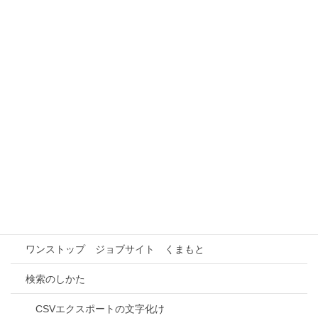
工業㈱熊本工場）
熊本県生コンクリート工業組合事務局（肥後木村組株式会
社 大津生コンクリート工場
本事業の概要
事業所情報検索
インターンシップ先検索
事業所との連携
進路研究
ワンストップ ジョブサイト くまもと
検索のしかた
CSVエクスポートの文字化け