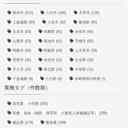
熊本市
(510)
八代市
(166)
天草市
(136)
上益城郡
(95)
人吉市
(92)
菊池郡
(90)
玉名市
(83)
球磨郡
(81)
水俣市
(65)
山鹿市
(63)
菊池市
(61)
宇城市
(60)
阿蘇市
(56)
阿蘇郡
(44)
上天草市
(39)
荒尾市
(35)
合志市
(32)
玉名郡
(29)
宇土市
(26)
葦北郡
(24)
天草郡
(11)
下益城郡
(9)
八代郡
(6)
宮崎県西臼杵郡
(1)
業種タグ（件数順）
卸売業、小売業
(335)
医療、福祉（病院、保育所、介護老人保健施設等）
(288)
建設業
(279)
製造業
(249)