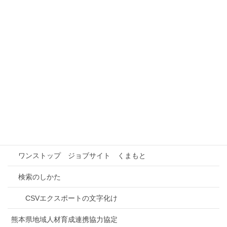
前田小児科医院
本事業の概要
事業所情報検索
インターンシップ先検索
事業所との連携
進路研究
ワンストップ ジョブサイト くまもと
検索のしかた
CSVエクスポートの文字化け
熊本県地域人材育成連携協力協定