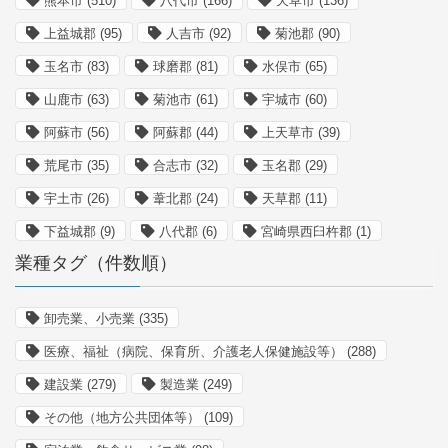
熊本市
(510)
八代市
(166)
天草市
(136)
上益城郡
(95)
人吉市
(92)
菊池郡
(90)
玉名市
(83)
球磨郡
(81)
水俣市
(65)
山鹿市
(63)
菊池市
(61)
宇城市
(60)
阿蘇市
(56)
阿蘇郡
(44)
上天草市
(39)
荒尾市
(35)
合志市
(32)
玉名郡
(29)
宇土市
(26)
葦北郡
(24)
天草郡
(11)
下益城郡
(9)
八代郡
(6)
宮崎県西臼杵郡
(1)
業種タグ（件数順）
卸売業、小売業
(335)
医療、福祉（病院、保育所、介護老人保健施設等）
(288)
建設業
(279)
製造業
(249)
その他（地方公共団体等）
(109)