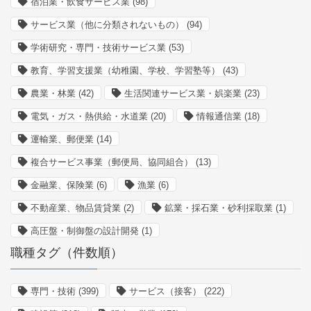
宿泊業・飲食サービス業
(98)
サービス業（他に分類されないもの）
(94)
学術研究・専門・技術サービス業
(53)
教育、学習支援業（幼稚園、学校、学習塾等）
(43)
農業・林業
(42)
生活関連サービス業・娯楽業
(23)
電気・ガス・熱供給・水道業
(20)
情報通信業
(18)
運輸業、郵便業
(14)
複合サービス事業（郵便局、協同組合）
(13)
金融業、保険業
(6)
漁業
(6)
不動産業、物品賃貸業
(2)
鉱業・採石業・砂利採取業
(1)
高圧盤・制御盤の設計開発
(1)
職種タグ（件数順）
専門・技術
(399)
サービス（接客）
(222)