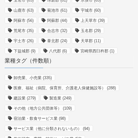
玉名市
(83)
球磨郡
(81)
水俣市
(65)
山鹿市
(63)
菊池市
(61)
宇城市
(60)
阿蘇市
(56)
阿蘇郡
(44)
上天草市
(39)
荒尾市
(35)
合志市
(32)
玉名郡
(29)
宇土市
(26)
葦北郡
(24)
天草郡
(11)
下益城郡
(9)
八代郡
(6)
宮崎県西臼杵郡
(1)
業種タグ（件数順）
卸売業、小売業
(335)
医療、福祉（病院、保育所、介護老人保健施設等）
(288)
建設業
(279)
製造業
(249)
その他（地方公共団体等）
(109)
宿泊業・飲食サービス業
(98)
サービス業（他に分類されないもの）
(94)