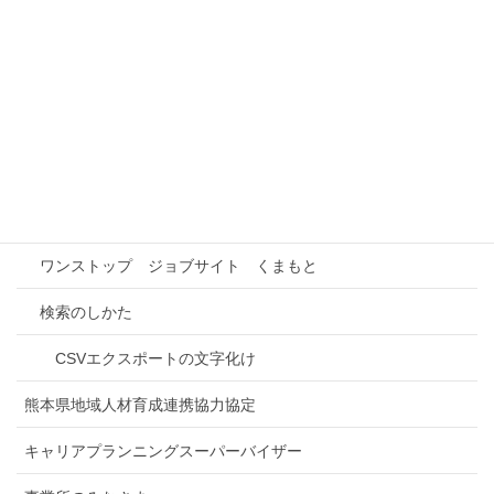
本事業の概要
事業所情報検索
インターンシップ先検索
事業所との連携
進路研究
ワンストップ ジョブサイト くまもと
検索のしかた
CSVエクスポートの文字化け
熊本県地域人材育成連携協力協定
キャリアプランニングスーパーバイザー