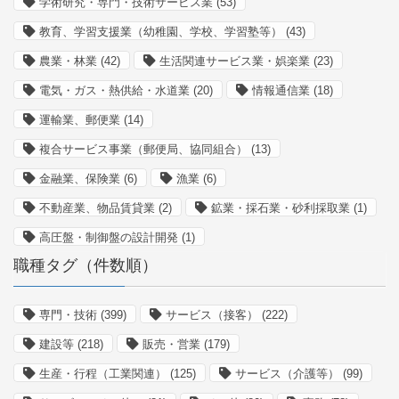
学術研究・専門・技術サービス業
(53)
教育、学習支援業（幼稚園、学校、学習塾等）
(43)
農業・林業
(42)
生活関連サービス業・娯楽業
(23)
電気・ガス・熱供給・水道業
(20)
情報通信業
(18)
運輸業、郵便業
(14)
複合サービス事業（郵便局、協同組合）
(13)
金融業、保険業
(6)
漁業
(6)
不動産業、物品賃貸業
(2)
鉱業・採石業・砂利採取業
(1)
高圧盤・制御盤の設計開発
(1)
職種タグ（件数順）
専門・技術
(399)
サービス（接客）
(222)
建設等
(218)
販売・営業
(179)
生産・行程（工業関連）
(125)
サービス（介護等）
(99)