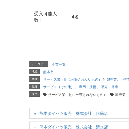
受入可能人
4名
数：
カテゴリー
企業一覧
地域
熊本市
業種
サービス業（他に分類されないもの）
と
卸売業、小売
職種
サービス（その他）
、
専門・技術
、
販売・営業
タグ
サービス業（他に分類されないもの）
卸売業、
熊本ダイハツ販売 株式会社 阿蘇店
熊本ダイハツ販売 株式会社 清水店