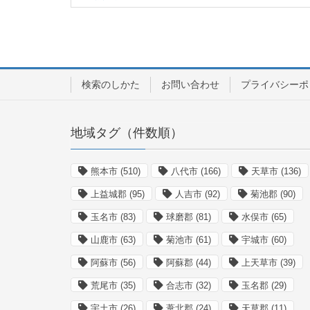
検索のしかた
お問い合わせ
プライバシーポ
地域タグ（件数順）
熊本市
(510)
八代市
(166)
天草市
(136)
上益城郡
(95)
人吉市
(92)
菊池郡
(90)
玉名市
(83)
球磨郡
(81)
水俣市
(65)
山鹿市
(63)
菊池市
(61)
宇城市
(60)
阿蘇市
(56)
阿蘇郡
(44)
上天草市
(39)
荒尾市
(35)
合志市
(32)
玉名郡
(29)
宇土市
(26)
葦北郡
(24)
天草郡
(11)