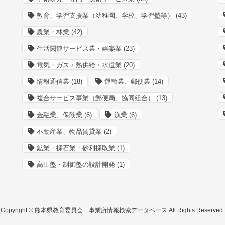
教育、学習支援業（幼稚園、学校、学習塾等）
(43)
農業・林業
(42)
生活関連サービス業・娯楽業
(23)
電気・ガス・熱供給・水道業
(20)
情報通信業
(18)
運輸業、郵便業
(14)
複合サービス事業（郵便局、協同組合）
(13)
金融業、保険業
(6)
漁業
(6)
不動産業、物品賃貸業
(2)
鉱業・採石業・砂利採取業
(1)
高圧盤・制御盤の設計開発
(1)
Copyright © 熊本県教育委員会 事業所情報検索データベース All Rights Reserved.