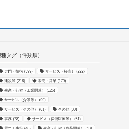
職種タグ（件数順）
専門・技術
(399)
サービス（接客）
(222)
建設等
(218)
販売・営業
(179)
生産・行程（工業関連）
(125)
サービス（介護等）
(99)
サービス（その他）
(81)
その他
(80)
事務
(78)
サービス（保健医療等）
(61)
電気工事等
(48)
生産・行程（食品関連）
(43)