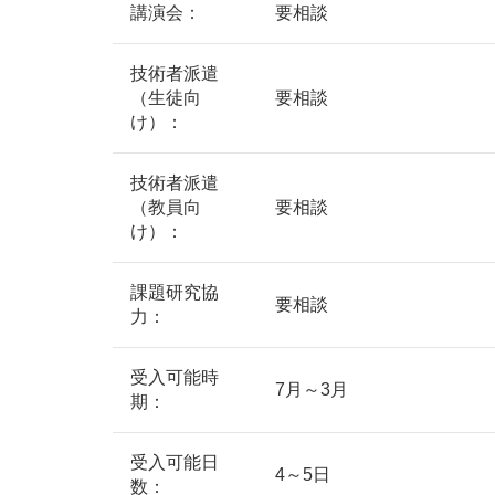
講演会：
要相談
技術者派遣
（生徒向
要相談
け）：
技術者派遣
（教員向
要相談
け）：
課題研究協
要相談
力：
受入可能時
7月～3月
期：
受入可能日
4～5日
数：