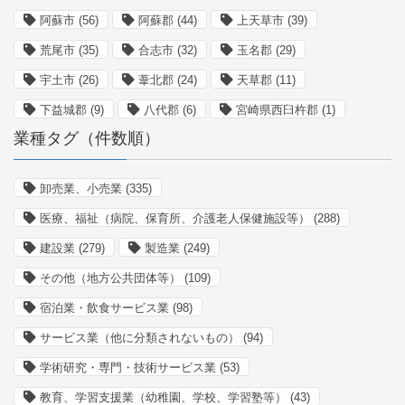
阿蘇市
(56)
阿蘇郡
(44)
上天草市
(39)
荒尾市
(35)
合志市
(32)
玉名郡
(29)
宇土市
(26)
葦北郡
(24)
天草郡
(11)
下益城郡
(9)
八代郡
(6)
宮崎県西臼杵郡
(1)
業種タグ（件数順）
卸売業、小売業
(335)
医療、福祉（病院、保育所、介護老人保健施設等）
(288)
建設業
(279)
製造業
(249)
その他（地方公共団体等）
(109)
宿泊業・飲食サービス業
(98)
サービス業（他に分類されないもの）
(94)
学術研究・専門・技術サービス業
(53)
教育、学習支援業（幼稚園、学校、学習塾等）
(43)