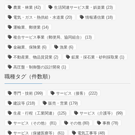
農業・林業
(42)
生活関連サービス業・娯楽業
(23)
電気・ガス・熱供給・水道業
(20)
情報通信業
(18)
運輸業、郵便業
(14)
複合サービス事業（郵便局、協同組合）
(13)
金融業、保険業
(6)
漁業
(6)
不動産業、物品賃貸業
(2)
鉱業・採石業・砂利採取業
(1)
高圧盤・制御盤の設計開発
(1)
職種タグ（件数順）
専門・技術
(399)
サービス（接客）
(222)
建設等
(218)
販売・営業
(179)
生産・行程（工業関連）
(125)
サービス（介護等）
(99)
サービス（その他）
(81)
その他
(80)
事務
(78)
サービス（保健医療等）
(61)
電気工事等
(48)