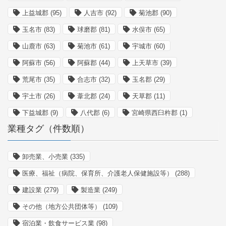
上益城郡
(95)
人吉市
(92)
菊池郡
(90)
玉名市
(83)
球磨郡
(81)
水俣市
(65)
山鹿市
(63)
菊池市
(61)
宇城市
(60)
阿蘇市
(56)
阿蘇郡
(44)
上天草市
(39)
荒尾市
(35)
合志市
(32)
玉名郡
(29)
宇土市
(26)
葦北郡
(24)
天草郡
(11)
下益城郡
(9)
八代郡
(6)
宮崎県西臼杵郡
(1)
業種タグ（件数順）
卸売業、小売業
(335)
医療、福祉（病院、保育所、介護老人保健施設等）
(288)
建設業
(279)
製造業
(249)
その他（地方公共団体等）
(109)
宿泊業・飲食サービス業
(98)