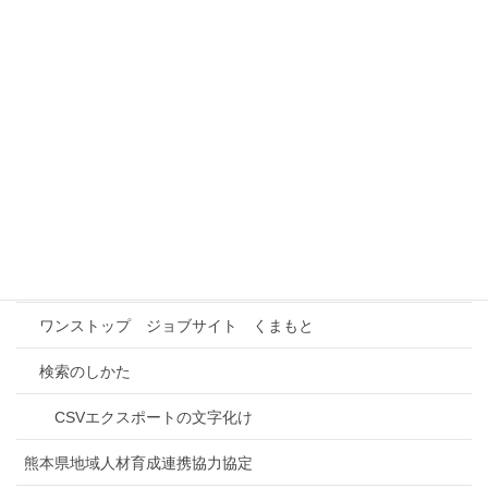
株式会社 ユニテク
本事業の概要
事業所情報検索
インターンシップ先検索
事業所との連携
進路研究
ワンストップ ジョブサイト くまもと
検索のしかた
CSVエクスポートの文字化け
熊本県地域人材育成連携協力協定