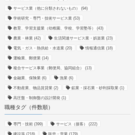
サービス業（他に分類されないもの）
(94)
学術研究・専門・技術サービス業
(53)
教育、学習支援業（幼稚園、学校、学習塾等）
(43)
農業・林業
(42)
生活関連サービス業・娯楽業
(23)
電気・ガス・熱供給・水道業
(20)
情報通信業
(18)
運輸業、郵便業
(14)
複合サービス事業（郵便局、協同組合）
(13)
金融業、保険業
(6)
漁業
(6)
不動産業、物品賃貸業
(2)
鉱業・採石業・砂利採取業
(1)
高圧盤・制御盤の設計開発
(1)
職種タグ（件数順）
専門・技術
(399)
サービス（接客）
(222)
建設等
(218)
販売・営業
(179)