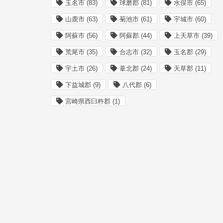
玉名市
(83)
球磨郡
(81)
水俣市
(65)
山鹿市
(63)
菊池市
(61)
宇城市
(60)
阿蘇市
(56)
阿蘇郡
(44)
上天草市
(39)
荒尾市
(35)
合志市
(32)
玉名郡
(29)
宇土市
(26)
葦北郡
(24)
天草郡
(11)
下益城郡
(9)
八代郡
(6)
宮崎県西臼杵郡
(1)