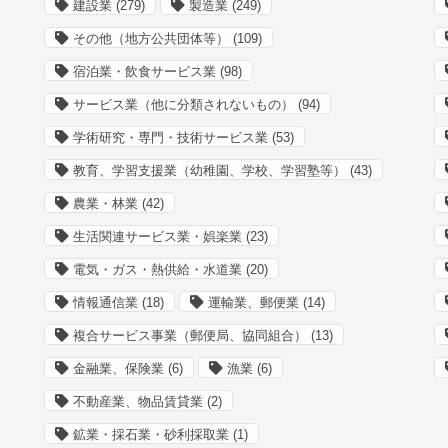
建設業
(279)
製造業
(249)
その他（地方公共団体等）
(109)
宿泊業・飲食サービス業
(98)
サービス業（他に分類されないもの）
(94)
学術研究・専門・技術サービス業
(53)
教育、学習支援業（幼稚園、学校、学習塾等）
(43)
農業・林業
(42)
生活関連サービス業・娯楽業
(23)
電気・ガス・熱供給・水道業
(20)
情報通信業
(18)
運輸業、郵便業
(14)
複合サービス事業（郵便局、協同組合）
(13)
金融業、保険業
(6)
漁業
(6)
不動産業、物品賃貸業
(2)
鉱業・採石業・砂利採取業
(1)