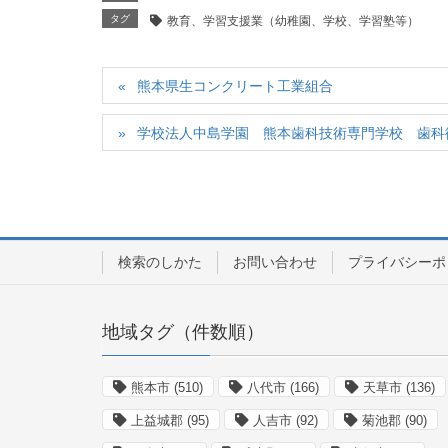
タグ
教育、学習支援業（幼稚園、学校、学習塾等）
熊本県生コンクリート工業組合
学校法人中島学園 熊本歯科技術専門学校 歯科
検索のしかた
お問い合わせ
プライバシーポ
地域タグ（件数順）
熊本市
(510)
八代市
(166)
天草市
(136)
上益城郡
(95)
人吉市
(92)
菊池郡
(90)