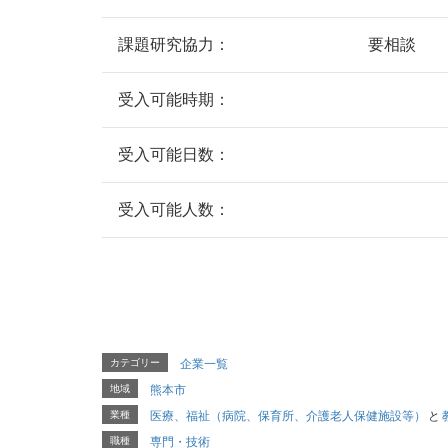
課題研究協力：
要相談
受入可能時期：
受入可能日数：
受入可能人数：
カテゴリー
企業一覧
地域
熊本市
業種
医療、福祉（病院、保育所、介護老人保健施設等）
と
職種
専門・技術