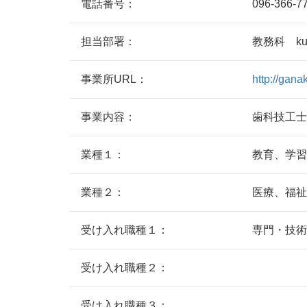
電話番号：
096-366-7
担当部署：
教務科 kuma
事業所URL：
http://gana
事業内容：
歯科技工士
業種１：
教育、学習
業種２：
医療、福祉
受け入れ職種１：
専門・技術
受け入れ職種２：
受け入れ職種３：