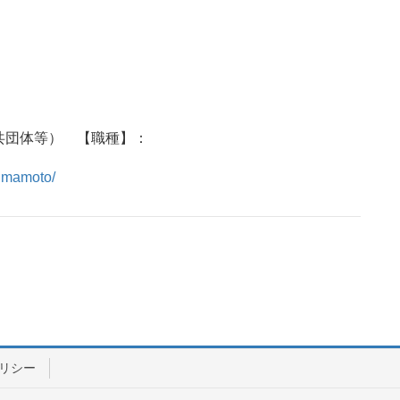
共団体等） 【職種】：
kumamoto/
リシー