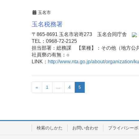
玉名市
玉名税務署
〒865-8691 玉名市岩嵜273 玉名合同庁舎
TEL：0968-72-2125
担当部署：総務課 【業種】：その他（地方公
社員寮の有無：○
LINK：
http://www.nta.go.jp/about/organization/
«
1
…
4
5
検索のしかた
お問い合わせ
プライバシーポ