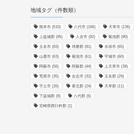
地域タグ（件数順）
熊本市
(510)
八代市
(166)
天草市
(136)
上益城郡
(95)
人吉市
(92)
菊池郡
(90)
玉名市
(83)
球磨郡
(81)
水俣市
(65)
山鹿市
(63)
菊池市
(61)
宇城市
(60)
阿蘇市
(56)
阿蘇郡
(44)
上天草市
(39)
荒尾市
(35)
合志市
(32)
玉名郡
(29)
宇土市
(26)
葦北郡
(24)
天草郡
(11)
下益城郡
(9)
八代郡
(6)
宮崎県西臼杵郡
(1)