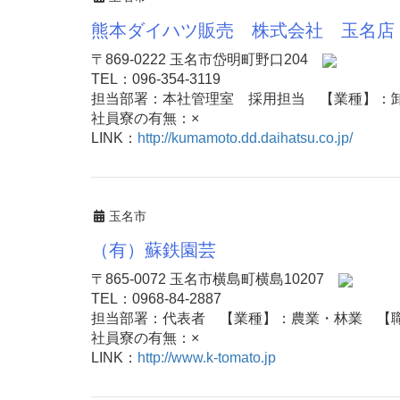
熊本ダイハツ販売 株式会社 玉名店
〒869-0222 玉名市岱明町野口204
TEL：096-354-3119
担当部署：本社管理室 採用担当 【業種】：
社員寮の有無：×
LINK：
http://kumamoto.dd.daihatsu.co.jp/
玉名市
（有）蘇鉄園芸
〒865-0072 玉名市横島町横島10207
TEL：0968-84-2887
担当部署：代表者 【業種】：農業・林業 【
社員寮の有無：×
LINK：
http://www.k-tomato.jp